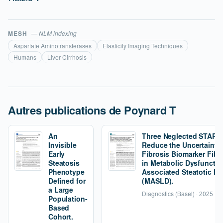
MESH
— NLM indexing
Aspartate Aminotransferases
Elasticity Imaging Techniques
Humans
Liver Cirrhosis
Autres publications de Poynard T
An
Three Neglected STARD C
Invisible
Reduce the Uncertainty 
Early
Fibrosis Biomarker Fibr
Steatosis
in Metabolic Dysfunctio
Phenotype
Associated Steatotic Li
Defined for
(MASLD).
a Large
Diagnostics (Basel) · 2025
Population-
Based
Cohort.