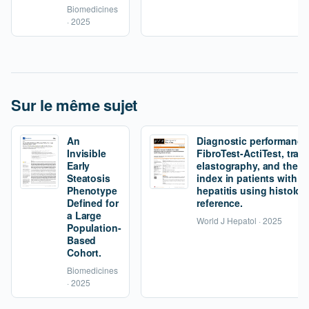
Biomedicines
· 2025
Sur le même sujet
An
Diagnostic performance
Invisible
FibroTest-ActiTest, tran
Early
elastography, and the fi
Steatosis
index in patients with 
Phenotype
hepatitis using histolog
Defined for
reference.
a Large
World J Hepatol · 2025
Population-
Based
Cohort.
Biomedicines
· 2025