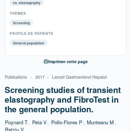
vs. elastography
THÈMES
Screening
PROFILS DE PATIENTS
General population
Imprimer cette page
Publications
›
2017
›
Lancet Gastroenterol Hepatol
Screening studies of transient
elastography and FibroTest in
the general population.
Poynard T
,
Peta V
,
Pollo-Flores P
,
Munteanu M
,
Ratziu V